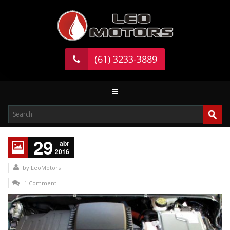
(61) 3233-3889
29
abr
2016
by
LeoMotors
1 Comment