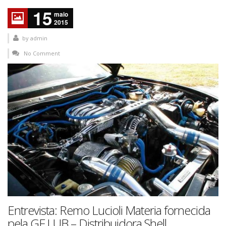
15
maio
2015
by
admin
No Comment
Entrevista: Remo Lucioli Materia fornecida
pela GF LUB – Distribuidora Shell